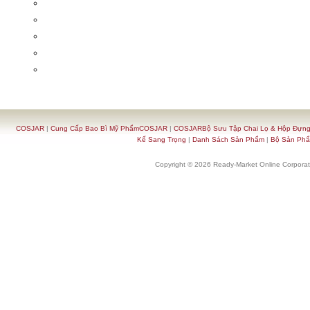
COSJAR
|
Cung Cấp Bao Bì Mỹ PhẩmCOSJAR
|
COSJARBộ Sưu Tập Chai Lọ & Hộp Đựn
Kế Sang Trọng
|
Danh Sách Sản Phẩm
|
Bộ Sản Ph
Copyright © 2026 Ready-Market Online Corporat