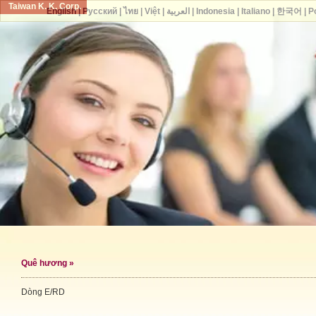
Taiwan K. K. Corp.
English
|
Русский
|
ไทย
|
Việt
|
العربية
|
Indonesia
|
Italiano
|
한국어
|
P
Quê hương
»
Dòng E/RD