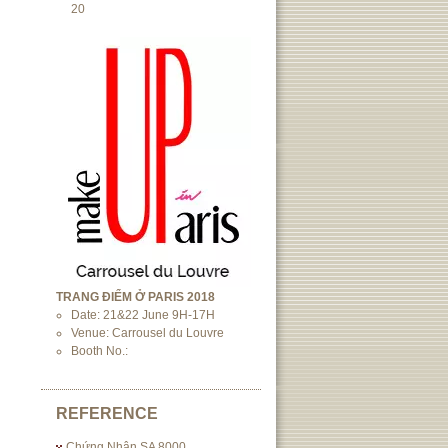
20
TRANG ĐIỂM Ở PARIS 2018
Date: 21&22 June 9H-17H
Venue: Carrousel du Louvre
Booth No.:
REFERENCE
Chứng Nhận SA 8000