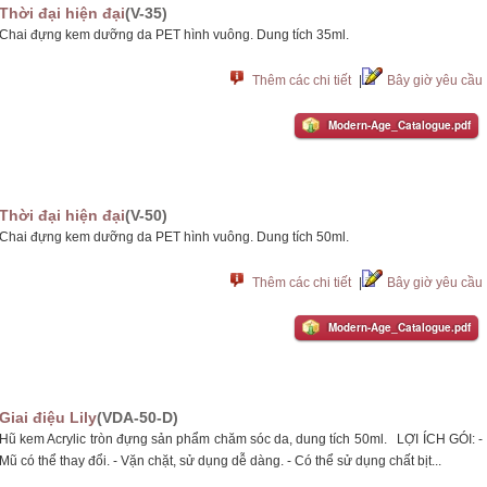
Thời đại hiện đại
(V-35)
Chai đựng kem dưỡng da PET hình vuông. Dung tích 35ml.
Thêm các chi tiết
|
Bây giờ yêu cầu
Modern-Age_Catalogue.pdf
Thời đại hiện đại
(V-50)
Chai đựng kem dưỡng da PET hình vuông. Dung tích 50ml.
Thêm các chi tiết
|
Bây giờ yêu cầu
Modern-Age_Catalogue.pdf
Giai điệu Lily
(VDA-50-D)
Hũ kem Acrylic tròn đựng sản phẩm chăm sóc da, dung tích 50ml. LỢI ÍCH GÓI: -
Mũ có thể thay đổi. - Vặn chặt, sử dụng dễ dàng. - Có thể sử dụng chất bịt...