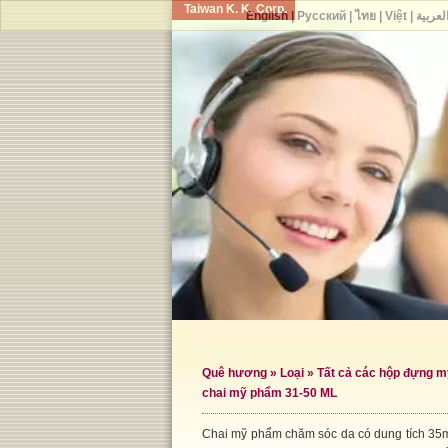
Taiwan K. K. Corp.
English
|
Русский
|
ไทย
|
Việt
|
لعربية
Quê hương
»
Loại
»
Tất cả các hộp đựng 
chai mỹ phẩm 31-50 ML
Chai mỹ phẩm chăm sóc da có dung tích 35m