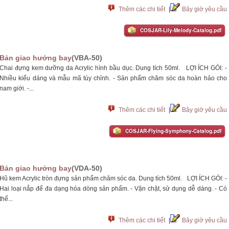
Thêm các chi tiết
|
Bây giờ yêu cầu
COSJAR-Lily-Melody-Catalog.pdf
Bản giao hưởng bay
(VBA-50)
Chai đựng kem dưỡng da Acrylic hình bầu dục. Dung tích 50ml. LỢI ÍCH GÓI: -
Nhiều kiểu dáng và mẫu mã tùy chỉnh. - Sản phẩm chăm sóc da hoàn hảo cho
nam giới. -...
Thêm các chi tiết
|
Bây giờ yêu cầu
COSJAR-Flying-Symphony-Catalog.pdf
Bản giao hưởng bay
(VDA-50)
Hũ kem Acrylic tròn đựng sản phẩm chăm sóc da. Dung tích 50ml. LỢI ÍCH GÓI: -
Hai loại nắp để đa dạng hóa dòng sản phẩm. - Vặn chặt, sử dụng dễ dàng. - Có
thể...
Thêm các chi tiết
|
Bây giờ yêu cầu