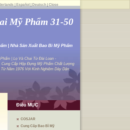
derlands
|
Español
|
Deutsch
|
Close
ai Mỹ Phẩm 31-50
hẩm | Nhà Sản Xuất Bao Bì Mỹ Phẩm
hẩm | Lọ Và Chai Từ Đài Loan -
 Cung Cấp Hộp Đựng Mỹ Phẩm Chất Lượng
 Từ Năm 1976 Với Kinh Nghiệm Dày Dặn.
Điều MỤC
COSJAR
Cung Cấp Bao Bì Mỹ