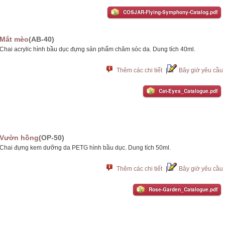
COSJAR-Flying-Symphony-Catalog.pdf
Mắt mèo
(AB-40)
Chai acrylic hình bầu dục đựng sản phẩm chăm sóc da. Dung tích 40ml.
Thêm các chi tiết
|
Bây giờ yêu cầu
Cat-Eyes_Catalogue.pdf
Vườn hồng
(OP-50)
Chai đựng kem dưỡng da PETG hình bầu dục. Dung tích 50ml.
Thêm các chi tiết
|
Bây giờ yêu cầu
Rose-Garden_Catalogue.pdf