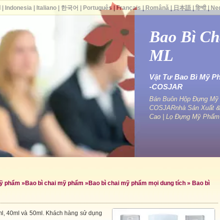
ا
|
Indonesia
|
Italiano
|
한국어
|
Português
|
Français
|
Română
|
日本語
|
हिन्दी
|
Ne
Bao Bì Ch
ML
Vật Tư Bao Bì Mỹ P
-COSJAR
Bán Buôn Hộp Đựng Mỹ P
COSJARnhà Sản Xuất &
Cao | Lọ Đựng Mỹ Phẩm
mỹ phẩm
»
Bao bì chai mỹ phẩm
»
Bao bì chai mỹ phẩm mọi dung tích
» Bao bì
l, 40ml và 50ml. Khách hàng sử dụng