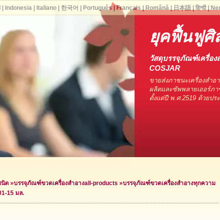
ا
|
Indonesia
|
Italiano
|
한국어
|
Português
|
Français
|
Română
|
日本語
|
हिन्दी
|
Ne
ยุคฟื้นฟูศ
วัสดุบรรจุภัณฑ์เครื่อง
COSJAR
ขายส่งภาชนะเครื่องสำอ
ผลิตและซัพพลายเออร์ภาช
ตั้งแต่ปี พ.ศ.2519 ด้วยป
ชนิด
»
บรรจุภัณฑ์ขวดเครื่องสำอาง
all-products »
บรรจุภัณฑ์ขวดเครื่องสำอางทุกความ
01-15 มล.