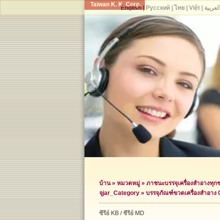
Taiwan K. K. Corp.
English
|
Русский
|
ไทย
|
Việt
|
لعربية
บ้าน
»
หมวดหมู่
»
ภาชนะบรรจุเครื่องสำอางทุก
จุ
jar_Category »
บรรจุภัณฑ์ขวดเครื่องสำอาง 
ซีรีย์ KB / ซีรีย์ MD