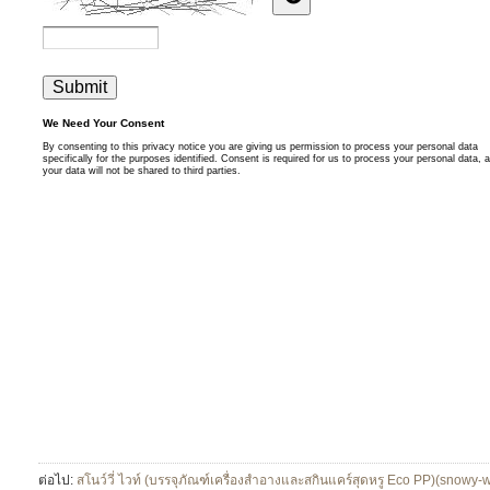
ต่อไป:
สโนว์วี่ ไวท์ (บรรจุภัณฑ์เครื่องสำอางและสกินแคร์สุดหรู Eco PP)(snowy-w