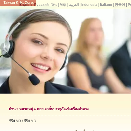
Taiwan K. K. Corp.
English
|
Русский
|
ไทย
|
Việt
|
العربية
|
Indonesia
|
Italiano
|
한국어
|
P
บ้าน
»
หมวดหมู่
»
คอลเลกชั่นบรรจุภัณฑ์เครื่องสำอาง
ซีรีย์ MB / ซีรีย์ MD