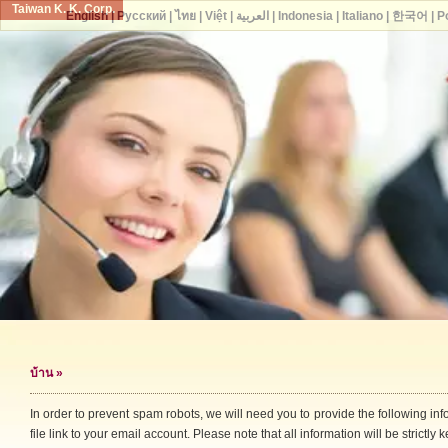
Taiwan K. K. Corp.
English
|
Русский
|
ไทย
|
Việt
|
العربية
|
Indonesia
|
Italiano
|
한국어
|
P
บ้าน
»
In order to prevent spam robots, we will need you to provide the following i
file link to your email account. Please note that all information will be strictly k