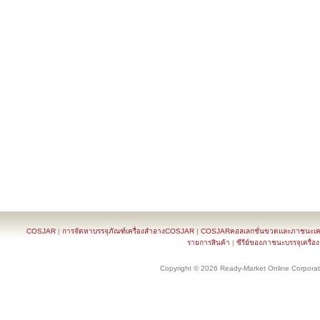
COSJAR
|
การจัดหาบรรจุภัณฑ์เครื่องสำอางCOSJAR
|
COSJARคอลเลกชั่นขวดและภาชนะเครื
รายการสินค้า
|
ซีรีย์ของภาชนะบรรจุเครื่อ
Copyright © 2026 Ready-Market Online Corporat