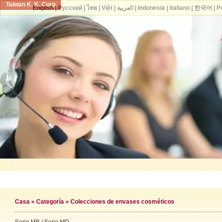
Taiwan K. K. Corp.
English
|
Русский
|
ไทย
|
Việt
|
العربية
|
Indonesia
|
Italiano
|
한국어
|
P
Casa
»
Categoría
»
Colecciones de envases cosméticos