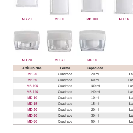
MB-20
MB-60
MB-100
MB-140
MD-20
MD-30
MD-50
Artículo Nro.
Forma
Capacidad
MB-20
Cuadrado
20 ml
La
MB-60
Cuadrado
60 ml
Lar
MB-100
Cuadrado
100 ml
Lar
MB-140
Cuadrado
140 ml
Lar
MD-10
Cuadrado
10 ml
La
MD-15
Cuadrado
15 ml
La
MD-20
Cuadrado
20 ml
La
MD-30
Cuadrado
30 ml
La
MD-50
Cuadrado
50 ml
La