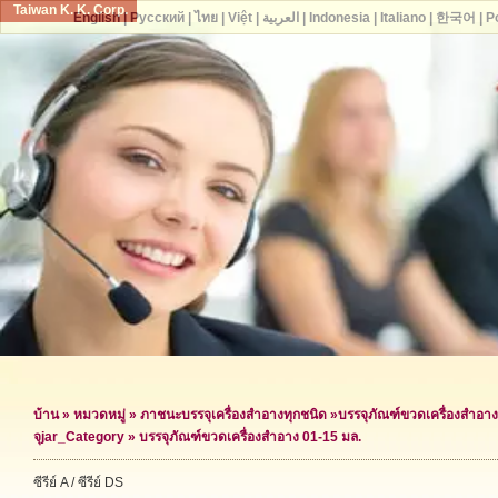
Taiwan K. K. Corp.
English
|
Русский
|
ไทย
|
Việt
|
العربية
|
Indonesia
|
Italiano
|
한국어
|
P
บ้าน
»
หมวดหมู่
»
ภาชนะบรรจุเครื่องสำอางทุกชนิด
»
บรรจุภัณฑ์ขวดเครื่องสำอาง
จุ
jar_Category »
บรรจุภัณฑ์ขวดเครื่องสำอาง 01-15 มล.
ซีรีย์ A / ซีรีย์ DS