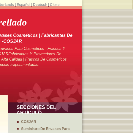
derlands
|
Español
|
Deutsch
|
Close
rellado
vases Cosméticos | Fabricantes De
s -COSJAR
Envases Para Cosméticos | Frascos Y
SJARFabricantes Y Proveedores De
Alta Calidad | Frascos De Cosméticos
ncias Experimentadas.
SECCIONES DEL
ARTÍCULO
COSJAR
Suministro De Envases Para