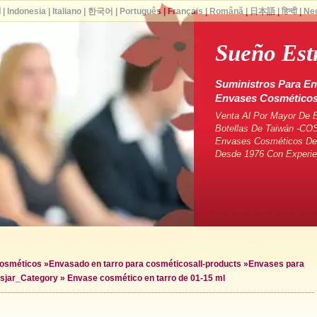
ا
|
Indonesia
|
Italiano
|
한국어
|
Português
|
Français
|
Română
|
日本語
|
हिन्दी
|
Ne
Sueño Est
Suministros Para En
Envases Cosmético
Venta Al Por Mayor De 
Botellas De Taiwán -CO
Envases Cosméticos De 
Desde 1976 Con Experie
cosméticos
»
Envasado en tarro para cosméticos
all-products »
Envases para
es
jar_Category »
Envase cosmético en tarro de 01-15 ml