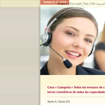
Taiwan K. K. Corp.
English
|
Русский
|
ไทย
|
Việt
|
لعربية
Casa
»
Categoría
»
Todos los envases de 
tarros cosméticos de todas las capacidad
Serie A / Serie DS