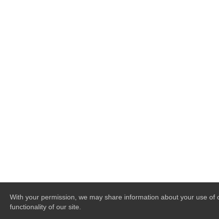
With your permission, we may share information about your use of ou
functionality of our site.