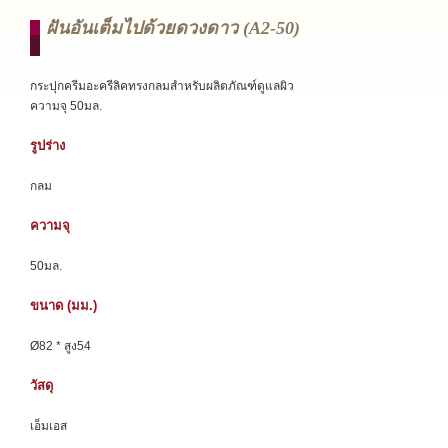
ฝันอันเต็มไปด้วยดวงดาว (a2-50)
กระปุกครีมอะครีลิคทรงกลมสำหรับผลิตภัณฑ์ดูแลผิว
ความจุ 50มล.
รูปร่าง
กลม
ความจุ
50มล.
ขนาด (มม.)
Ø82 * สูง54
วัสดุ
เอ็มเอส