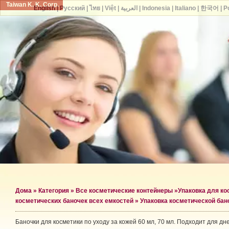
Taiwan K. K. Corp.
English
|
Русский
|
ไทย
|
Việt
|
العربية
|
Indonesia
|
Italiano
|
한국어
|
P
Дома
»
Категория
»
Все косметические контейнеры
»
Упаковка для ко
косметических баночек всех емкостей
» Упаковка косметической бан
Баночки для косметики по уходу за кожей 60 мл, 70 мл. Подходит для дн