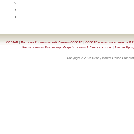
COSJAR
|
Поставка Косметической УпаковкиCOSJAR
|
COSJARКоллекции Флаконов И Ко
Косметический Контейнер, Разработанный С Элегантностью
|
Список Прод
Copyright © 2026 Ready-Market Online Corporat