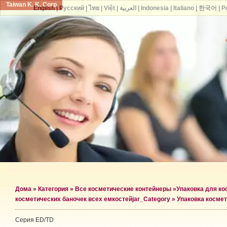
Taiwan K. K. Corp.
English
|
Русский
|
ไทย
|
Việt
|
العربية
|
Indonesia
|
Italiano
|
한국어
|
P
Дома
»
Категория
»
Все косметические контейнеры
»
Упаковка для ко
косметических баночек всех емкостей
jar_Category »
Упаковка космет
Серия ED/TD