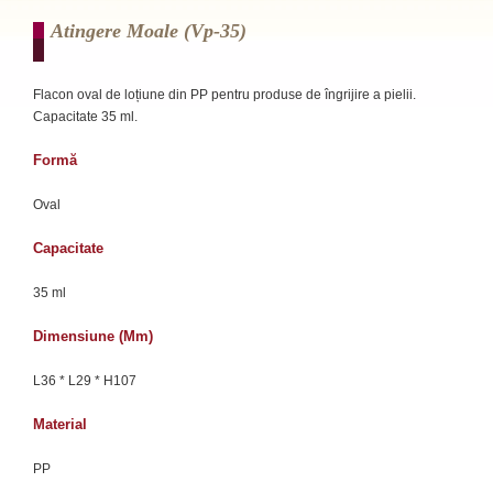
Atingere Moale (vp-35)
Flacon oval de loțiune din PP pentru produse de îngrijire a pielii.
Capacitate 35 ml.
Formă
Oval
Capacitate
35 ml
Dimensiune (mm)
L36 * L29 * H107
Material
PP