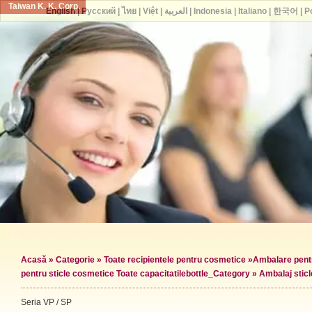
Taiwan K. K. Corp.
English
|
Русский
|
ไทย
|
Việt
|
العربية
|
Indonesia
|
Italiano
|
한국어
|
P
Acasă
»
Categorie
»
Toate recipientele pentru cosmetice
»
Ambalare pentr
pentru sticle cosmetice Toate capacitatile
bottle_Category »
Ambalaj stic
Seria VP / SP