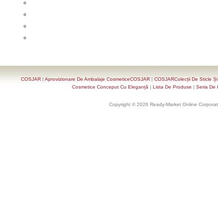
COSJAR
|
Aprovizionare De Ambalaje CosmeticeCOSJAR
|
COSJARColecții De Sticle Ș
Cosmetice Conceput Cu Eleganță
|
Lista De Produse
|
Seria De 
Copyright © 2026 Ready-Market Online Corporat