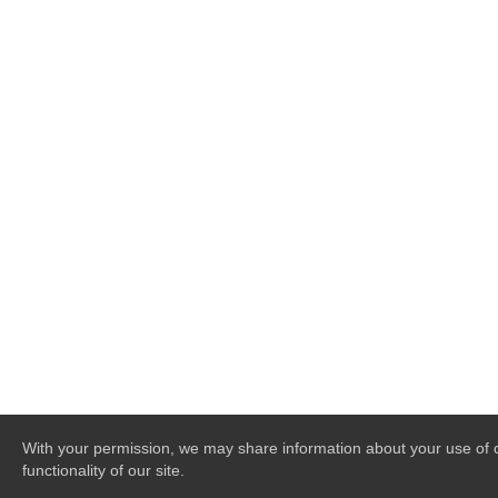
With your permission, we may share information about your use of ou
functionality of our site.