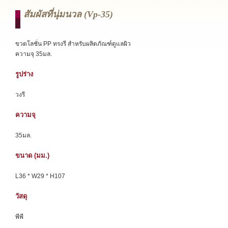
สัมผัสที่นุ่มนวล (vp-35)
ขวดโลชั่น PP ทรงรี สำหรับผลิตภัณฑ์ดูแลผิว
ความจุ 35มล.
รูปร่าง
วงรี
ความจุ
35มล.
ขนาด (มม.)
L36 * W29 * H107
วัสดุ
พีพี