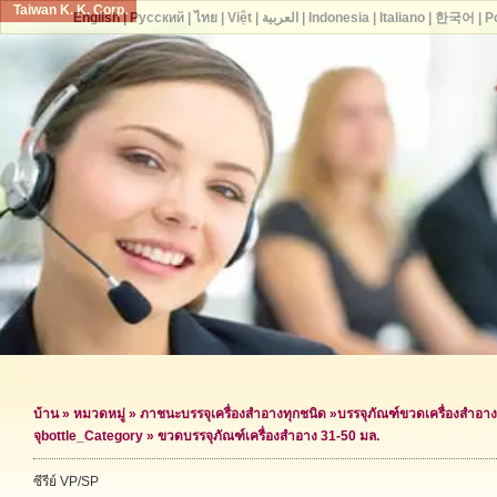
Taiwan K. K. Corp.
English
|
Русский
|
ไทย
|
Việt
|
العربية
|
Indonesia
|
Italiano
|
한국어
|
P
บ้าน
»
หมวดหมู่
»
ภาชนะบรรจุเครื่องสำอางทุกชนิด
»
บรรจุภัณฑ์ขวดเครื่องสำอาง
จุ
bottle_Category »
ขวดบรรจุภัณฑ์เครื่องสำอาง 31-50 มล.
ซีรีย์ VP/SP