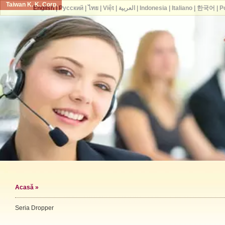
Taiwan K. K. Corp.
English
|
Русский
|
ไทย
|
Việt
|
العربية
|
Indonesia
|
Italiano
|
한국어
|
P
Acasă
»
Seria Dropper