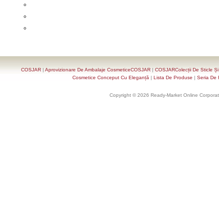
COSJAR
|
Aprovizionare De Ambalaje CosmeticeCOSJAR
|
COSJARColecții De Sticle Ș
Cosmetice Conceput Cu Eleganță
|
Lista De Produse
|
Seria De 
Copyright © 2026 Ready-Market Online Corporat