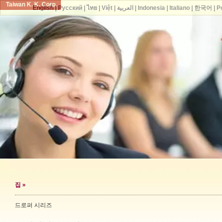
Taiwan K. K. Corp.
English
|
Русский
|
ไทย
|
Việt
|
العربية
|
Indonesia
|
Italiano
|
한국어
|
P
집
»
드로퍼 시리즈