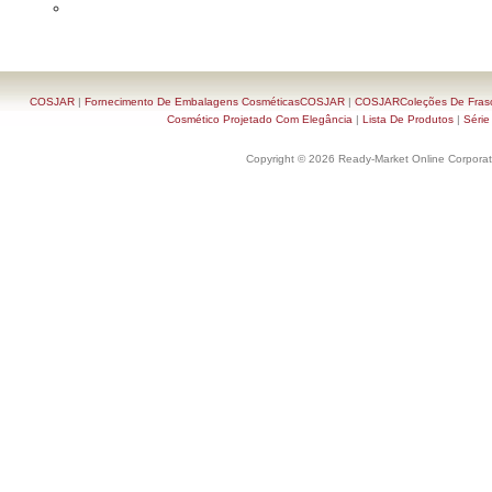
COSJAR
|
Fornecimento De Embalagens CosméticasCOSJAR
|
COSJARColeções De Frasc
Cosmético Projetado Com Elegância
|
Lista De Produtos
|
Série
Copyright © 2026 Ready-Market Online Corporat