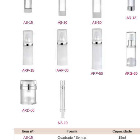
AR-15
AS-15
AS-30
AS-50
ARP-15
ARP-30
ARP-50
ARG-30
ARD-50
NS-10
Item nº.
Forma
Capacidade
AS-15
Quadrado / Sem ar
15ml