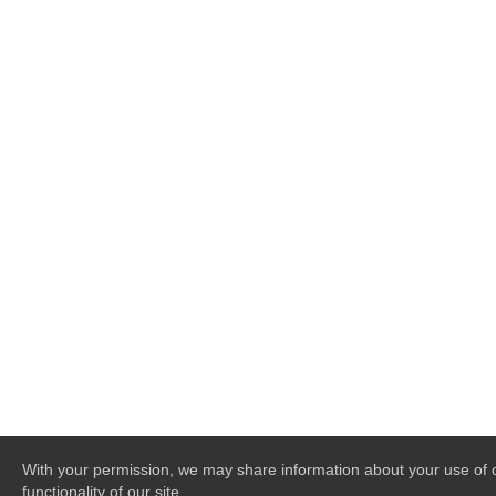
With your permission, we may share information about your use of ou
functionality of our site.