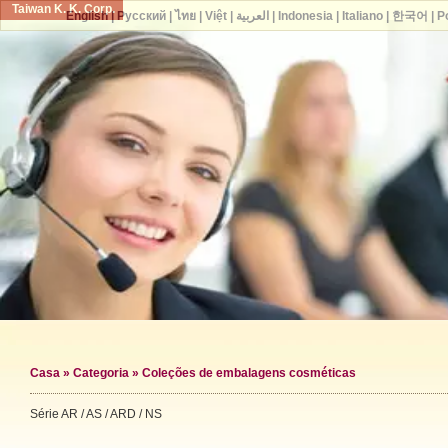
Taiwan K. K. Corp.
English
|
Русский
|
ไทย
|
Việt
|
العربية
|
Indonesia
|
Italiano
|
한국어
|
P
Casa
»
Categoria
»
Coleções de embalagens cosméticas
Série AR / AS / ARD / NS