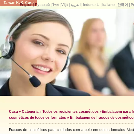
Taiwan K. K. Corp.
English
|
Русский
|
ไทย
|
Việt
|
العربية
|
Indonesia
|
Italiano
|
한국어
|
P
Casa
»
Categoria
»
Todos os recipientes cosméticos
»
Embalagem para f
cosméticos de todos os formatos
» Embalagem de frascos de cosmético
Frascos de cosméticos para cuidados com a pele em outros formatos. Vo