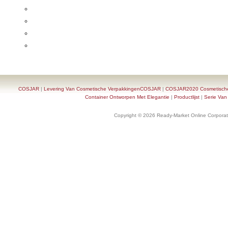
COSJAR
|
Levering Van Cosmetische VerpakkingenCOSJAR
|
COSJAR2020 Cosmetische F
Container Ontworpen Met Elegantie
|
Productlijst
|
Serie Van
Copyright © 2026 Ready-Market Online Corporat