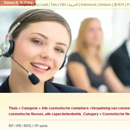
Taiwan K. K. Corp.
English
|
Русский
|
ไทย
|
Việt
|
العربية
|
Indonesia
|
Italiano
|
한국어
|
P
Thuis
»
Categorie
»
Alle cosmetische containers
»
Verpakking van cosmet
cosmetische flessen, alle capaciteiten
bottle_Category »
Cosmetische fle
RP / PR / RPG / YP-serie