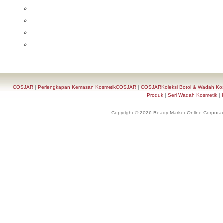
COSJAR
|
Perlengkapan Kemasan KosmetikCOSJAR
|
COSJARKoleksi Botol & Wadah Ko
Produk
|
Seri Wadah Kosmetik
|
Copyright © 2026 Ready-Market Online Corporat