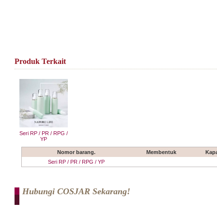
Produk Terkait
Seri RP / PR / RPG /
YP
Nomor barang.
Membentuk
Kapa
Seri RP / PR / RPG / YP
Hubungi COSJAR Sekarang!