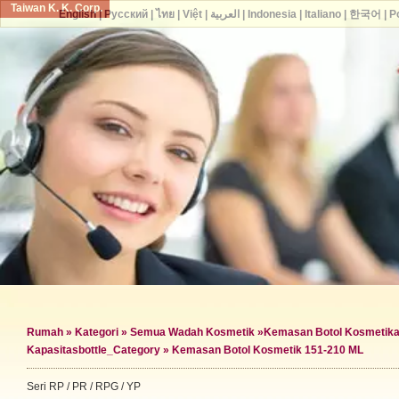
Taiwan K. K. Corp.
English
|
Русский
|
ไทย
|
Việt
|
العربية
|
Indonesia
|
Italiano
|
한국어
|
P
Rumah
»
Kategori
»
Semua Wadah Kosmetik
»
Kemasan Botol Kosmetik
a
Kapasitas
bottle_Category »
Kemasan Botol Kosmetik 151-210 ML
Seri RP / PR / RPG / YP