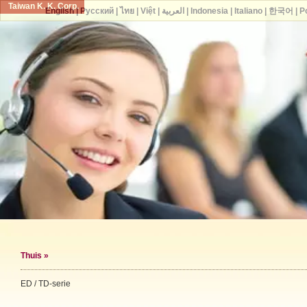
Taiwan K. K. Corp.
English
|
Русский
|
ไทย
|
Việt
|
العربية
|
Indonesia
|
Italiano
|
한국어
|
P
Thuis
»
ED / TD-serie