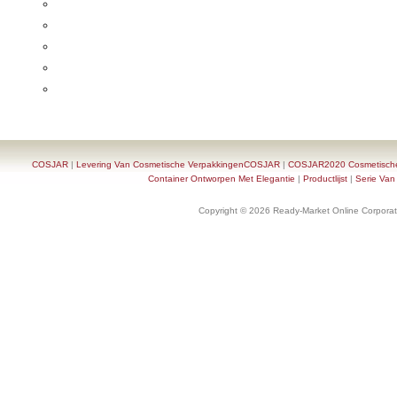
COSJAR
|
Levering Van Cosmetische VerpakkingenCOSJAR
|
COSJAR2020 Cosmetische F
Container Ontworpen Met Elegantie
|
Productlijst
|
Serie Van
Copyright © 2026 Ready-Market Online Corporat