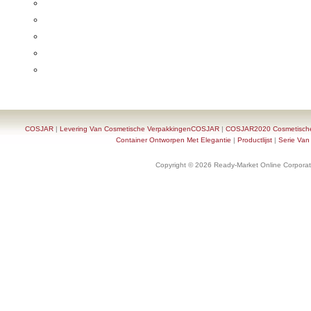
COSJAR
|
Levering Van Cosmetische VerpakkingenCOSJAR
|
COSJAR2020 Cosmetische F
Container Ontworpen Met Elegantie
|
Productlijst
|
Serie Van
Copyright © 2026 Ready-Market Online Corporat