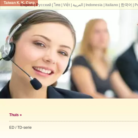
Taiwan K. K. Corp.
English
|
Русский
|
ไทย
|
Việt
|
العربية
|
Indonesia
|
Italiano
|
한국어
|
P
Thuis
»
ED / TD-serie