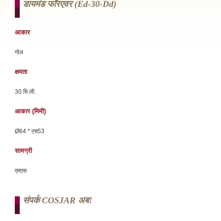
डायमंड फॉरएवर (ed-30-Dd)
आकार
गोल
क्षमता
30 मि.ली.
आकार (मिमी)
Ø64 * एच53
सामग्री
एमएस
संपर्क COSJAR अब!