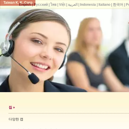
Taiwan K. K. Corp.
English
|
Русский
|
ไทย
|
Việt
|
العربية
|
Indonesia
|
Italiano
|
한국어
|
P
집
»
다양한 캡