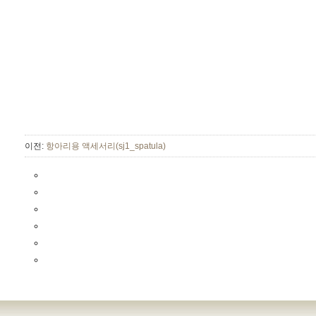
이전:
항아리용 액세서리(sj1_spatula)