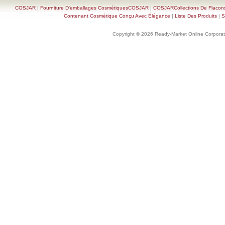
COSJAR
|
Fourniture D'emballages CosmétiquesCOSJAR
|
COSJARCollections De Flacon
Contenant Cosmétique Conçu Avec Élégance
|
Liste Des Produits
|
S
Copyright © 2026 Ready-Market Online Corporat