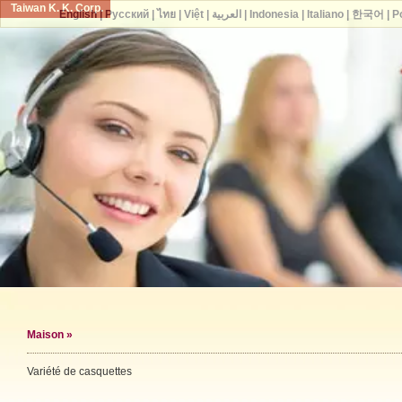
Taiwan K. K. Corp.
English
|
Русский
|
ไทย
|
Việt
|
العربية
|
Indonesia
|
Italiano
|
한국어
|
P
Maison
»
Variété de casquettes