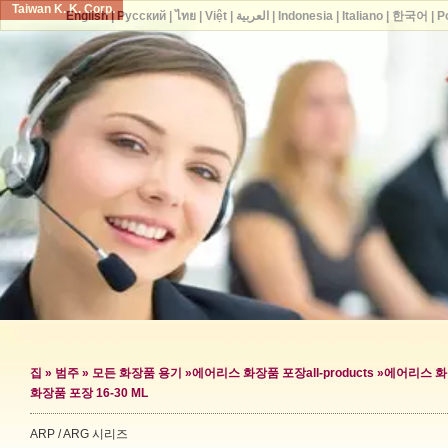
Taiwan K. K. Corp.
English
|
Русский
|
ไทย
|
Việt
|
العربية
|
Indonesia
|
Italiano
|
한국어
|
P
집
»
범주
»
모든 화장품 용기
»
에어리스 화장품 포장
all-products »
에어리스 화
화장품 포장 16-30 ML
ARP / ARG 시리즈