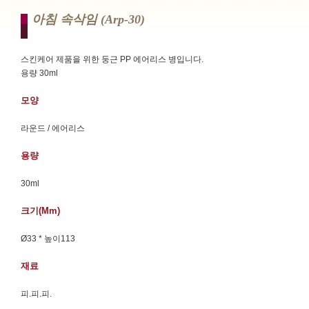
아침 속삭임 (arp-30)
스킨케어 제품을 위한 둥근 PP 에어리스 병입니다.
용량 30ml
모양
라운드 / 에어리스
용량
30ml
크기(mm)
Ø33 * 높이113
재료
피.피.피.