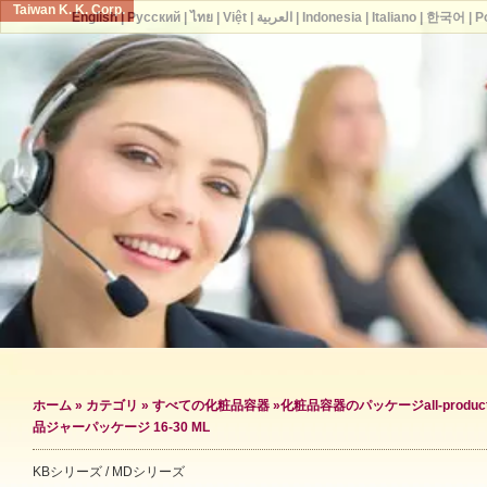
Taiwan K. K. Corp.
English
|
Русский
|
ไทย
|
Việt
|
العربية
|
Indonesia
|
Italiano
|
한국어
|
P
ホーム
»
カテゴリ
»
すべての化粧品容器
»
化粧品容器のパッケージ
all-produc
品ジャーパッケージ 16-30 ML
KBシリーズ / MDシリーズ