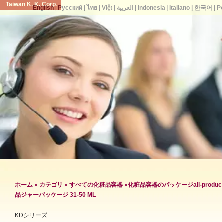
Taiwan K. K. Corp.
English
|
Русский
|
ไทย
|
Việt
|
العربية
|
Indonesia
|
Italiano
|
한국어
|
P
ホーム
»
カテゴリ
»
すべての化粧品容器
»
化粧品容器のパッケージ
all-produc
品ジャーパッケージ 31-50 ML
KDシリーズ