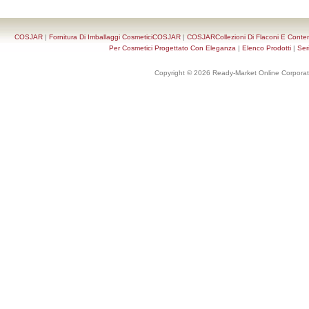
COSJAR
|
Fornitura Di Imballaggi CosmeticiCOSJAR
|
COSJARCollezioni Di Flaconi E Conten
Per Cosmetici Progettato Con Eleganza
|
Elenco Prodotti
|
Ser
Copyright © 2026 Ready-Market Online Corporat