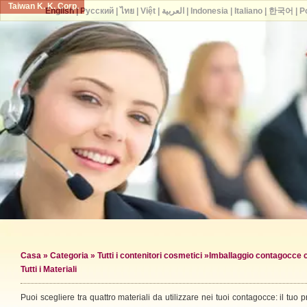
Taiwan K. K. Corp.
English
|
Русский
|
ไทย
|
Việt
|
العربية
|
Indonesia
|
Italiano
|
한국어
|
P
Casa
»
Categoria
»
Tutti i contenitori cosmetici
»
Imballaggio contagocce 
Tutti i Materiali
Puoi scegliere tra quattro materiali da utilizzare nei tuoi contagocce: il tuo p