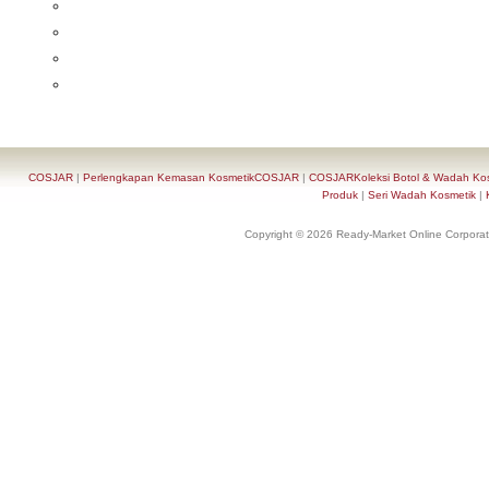
COSJAR
|
Perlengkapan Kemasan KosmetikCOSJAR
|
COSJARKoleksi Botol & Wadah Ko
Produk
|
Seri Wadah Kosmetik
|
Copyright © 2026 Ready-Market Online Corporat