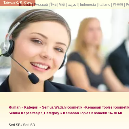
Taiwan K. K. Corp.
English
|
Русский
|
ไทย
|
Việt
|
العربية
|
Indonesia
|
Italiano
|
한국어
|
P
Rumah
»
Kategori
»
Semua Wadah Kosmetik
»
Kemasan Toples Kosmeti
Semua Kapasitas
jar_Category »
Kemasan Toples Kosmetik 16-30 ML
Seri SB / Seri SD