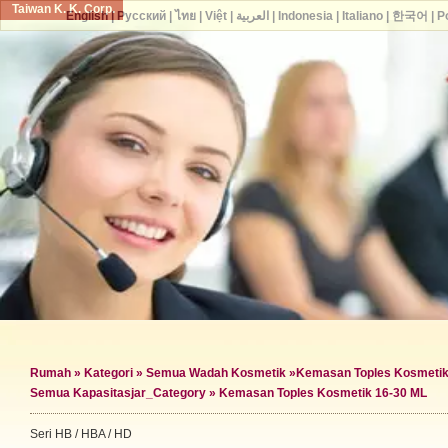
Taiwan K. K. Corp.
English
|
Русский
|
ไทย
|
Việt
|
العربية
|
Indonesia
|
Italiano
|
한국어
|
P
Rumah
»
Kategori
»
Semua Wadah Kosmetik
»
Kemasan Toples Kosmeti
Semua Kapasitas
jar_Category »
Kemasan Toples Kosmetik 16-30 ML
Seri HB / HBA / HD