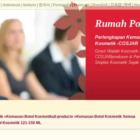
ا
|
Indonesia
|
Italiano
|
한국어
|
Português
|
Français
|
Română
|
日本語
|
हिन्दी
|
Ne
Rumah P
Perlengkapan Kemas
Kosmetik -COSJAR
Grosir Wadah Kosmetik |
COSJARprodusen & Pema
Stoples Kosmetik Seja
ik
»
Kemasan Botol Kosmetik
all-products »
Kemasan Botol Kosmetik Semua
l Kosmetik 121-150 ML