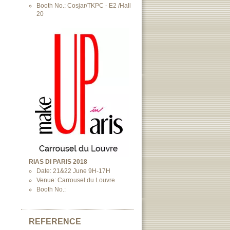
Booth No.: Cosjar/TKPC - E2 /Hall
20
RIAS DI PARIS 2018
Date: 21&22 June 9H-17H
Venue: Carrousel du Louvre
Booth No.:
REFERENCE