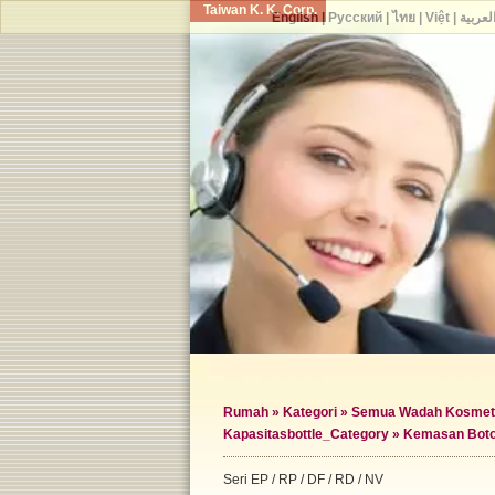
Taiwan K. K. Corp.
English
|
Русский
|
ไทย
|
Việt
|
لعربية
Rumah
»
Kategori
»
Semua Wadah Kosmet
Kapasitas
bottle_Category »
Kemasan Boto
Seri EP / RP / DF / RD / NV