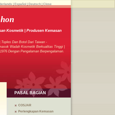
derlands
|
Español
|
Deutsch
|
Close
ohon
an Kosmetik | Produsen Kemasan
 Toples Dan Botol Dari Taiwan -
sok Wadah Kosmetik Berkualitas Tinggi |
k 1976 Dengan Pengalaman Berpengalaman.
PASAL BAGIAN
COSJAR
Perlengkapan Kemasan