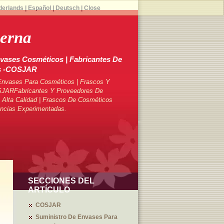
derlands
|
Español
|
Deutsch
|
Close
erna
vases Cosméticos | Fabricantes De
s -COSJAR
Envases Para Cosméticos | Frascos Y
SJARFabricantes Y Proveedores De
Alta Calidad | Frascos De Cosméticos
ncias Experimentadas.
SECCIONES DEL
ARTÍCULO
COSJAR
Suministro De Envases Para