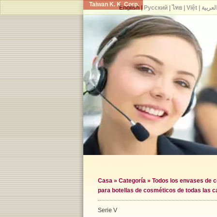
Taiwan K. K. Corp.
English
|
Русский
|
ไทย
|
Việt
|
لعربية
Casa
»
Categoría
»
Todos los envases de 
para botellas de cosméticos de todas las 
Serie V