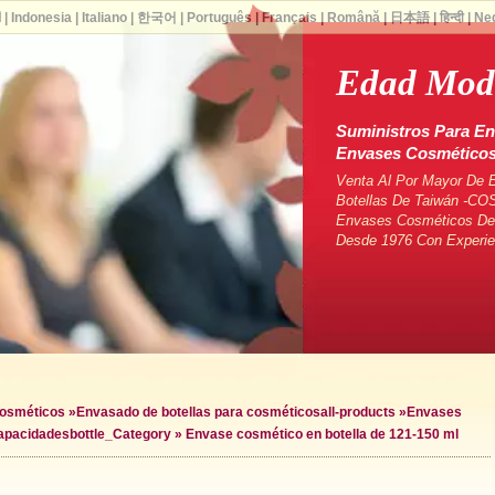
ا
|
Indonesia
|
Italiano
|
한국어
|
Português
|
Français
|
Română
|
日本語
|
हिन्दी
|
Ne
Edad Mod
Suministros Para En
Envases Cosmético
Venta Al Por Mayor De 
Botellas De Taiwán -CO
Envases Cosméticos De 
Desde 1976 Con Experie
cosméticos
»
Envasado de botellas para cosméticos
all-products »
Envases
capacidades
bottle_Category »
Envase cosmético en botella de 121-150 ml