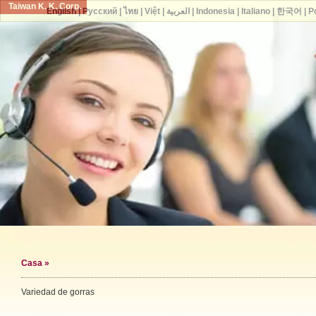
Taiwan K. K. Corp.
English
|
Русский
|
ไทย
|
Việt
|
العربية
|
Indonesia
|
Italiano
|
한국어
|
P
Casa
»
Variedad de gorras