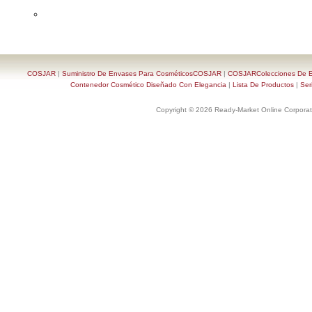
COSJAR
|
Suministro De Envases Para CosméticosCOSJAR
|
COSJARColecciones De En
Contenedor Cosmético Diseñado Con Elegancia
|
Lista De Productos
|
Ser
Copyright © 2026 Ready-Market Online Corporat