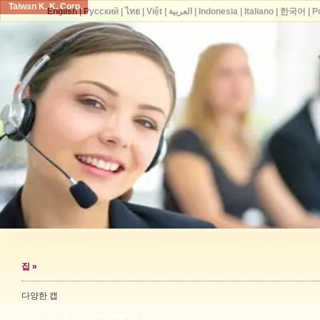
Taiwan K. K. Corp.
English
|
Русский
|
ไทย
|
Việt
|
العربية
|
Indonesia
|
Italiano
|
한국어
|
P
집
»
다양한 캡