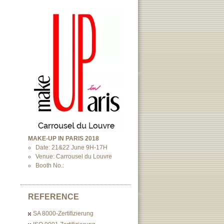
MAKE-UP IN PARIS 2018
Date: 21&22 June 9H-17H
Venue: Carrousel du Louvre
Booth No.:
REFERENCE
SA 8000-Zertifizierung