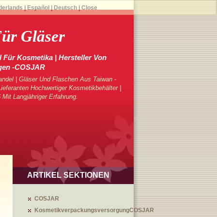
derlands
|
Español
|
Deutsch
|
Close
ür Gläser
 Für Kosmetika | Hersteller Von
gen -COSJAR
ndel | Gläser Und Flaschen Aus Taiwan -
eferanten Hochwertiger Kosmetikbehälter |
 Mit Langjähriger Erfahrung.
ARTIKEL SEKTIONEN
COSJAR
KosmetikverpackungsversorgungCOSJAR