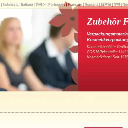
ا
|
Indonesia
|
Italiano
|
한국어
|
Português
|
Français
|
Română
|
日本語
|
हिन्दी
|
Ne
Zubehör F
Verpackungsmaterial
Kosmetikverpackun
Kosmetikbehälter Großha
COSJARHersteller Und Li
Kosmetiktiegel Seit 1976