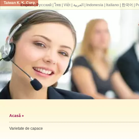
Taiwan K. K. Corp.
English
|
Русский
|
ไทย
|
Việt
|
العربية
|
Indonesia
|
Italiano
|
한국어
|
P
Acasă
»
Varietate de capace