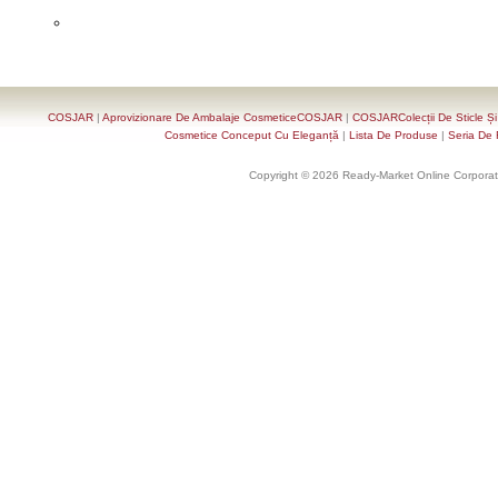
COSJAR
|
Aprovizionare De Ambalaje CosmeticeCOSJAR
|
COSJARColecții De Sticle Ș
Cosmetice Conceput Cu Eleganță
|
Lista De Produse
|
Seria De 
Copyright © 2026 Ready-Market Online Corporat