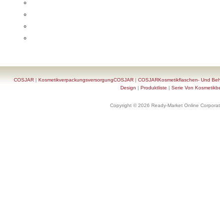
COSJAR
|
KosmetikverpackungsversorgungCOSJAR
|
COSJARKosmetikflaschen- Und Behä
Design
|
Produktliste
|
Serie Von Kosmetikb
Copyright © 2026 Ready-Market Online Corporat