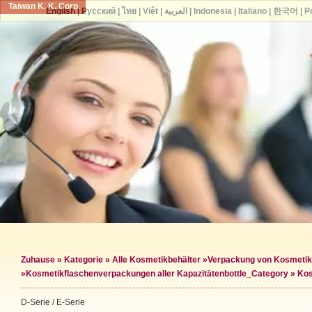
Taiwan K. K. Corp.
English
|
Русский
|
ไทย
|
Việt
|
العربية
|
Indonesia
|
Italiano
|
한국어
|
P
Zuhause
»
Kategorie
»
Alle Kosmetikbehälter
»
Verpackung von Kosmetik
»
Kosmetikflaschenverpackungen aller Kapazitäten
bottle_Category »
Kos
D-Serie / E-Serie