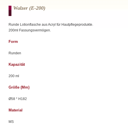
Walzer (e-200)
Runde Lotionflasche aus Acryl für Hautpflegeprodukte.
200ml Fassungsvermögen.
Form
Runden
Kapazität
200 ml
Größe (mm)
Ø58 * H182
Material
MS