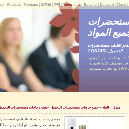
uês
|
Français
|
Română
|
日本語
|
हिन्दी
|
Nederlands
|
Español
|
Deutsch
|
Close
|
مستحضرات
ميع المواد
صنعو تغليف مستحضرات
التجميل -COSJAR
نات وزجاجات من تايوان -
ات التجميل عالية الجودة |
ة.
منزل
»
الفئة
»
جميع حاويات مستحضرات التجميل
»
تعبئة زجاجات مستحضرات التجميل
مزدوجة الجدار، ونحن ننتج أيضًا زجاجات PET وزجاجات PP.