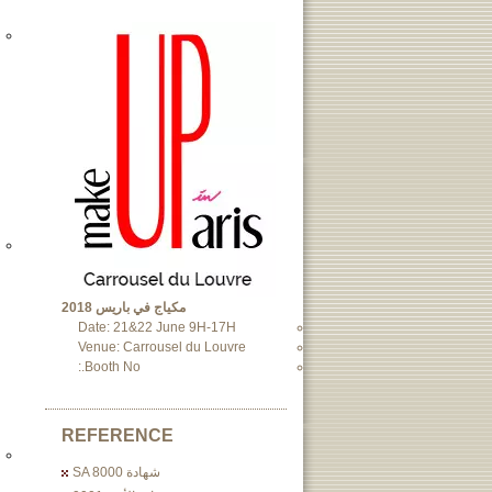
مكياج في باريس 2018
Date: 21&22 June 9H-17H
Venue: Carrousel du Louvre
Booth No.:
REFERENCE
شهادة SA 8000