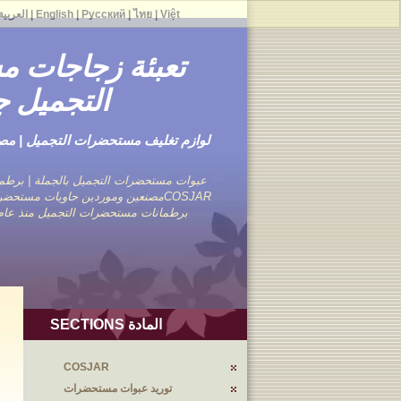
Việt
|
ไทย
|
Русский
|
English
|
العربية
تعبئة زجاجات 
التجميل ج
لوازم تغليف مستحضرات التجميل | م
عبوات مستحضرات التجميل بالجملة | برطما
COSJARمصنعين وموردين حاويات مستحضر
برطمانات مستحضرات التجميل منذ عام 1976 مع تجارب متمرس
المادة SECTIONS
COSJAR
توريد عبوات مستحضرات