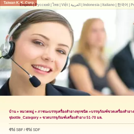
Taiwan K. K. Corp.
English
|
Русский
|
ไทย
|
Việt
|
العربية
|
Indonesia
|
Italiano
|
한국어
|
P
บ้าน
»
หมวดหมู่
»
ภาชนะบรรจุเครื่องสำอางทุกชนิด
»
บรรจุภัณฑ์ขวดเครื่องสำอาง
จุ
bottle_Category »
ขวดบรรจุภัณฑ์เครื่องสำอาง 51-70 มล.
ซีรีย์ SBF / ซีรีย์ SDF