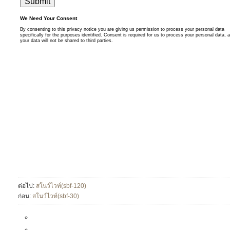
ต่อไป:
สโนว์ไวท์(sbf-120)
ก่อน:
สโนว์ไวท์(sbf-30)