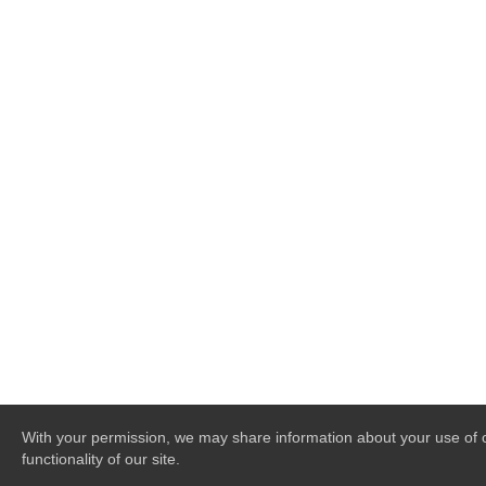
With your permission, we may share information about your use of ou
functionality of our site.