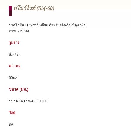
สโนว์ไวท์ (sbf-60)
ขวดโลชั่น PP ทรงสี่เหลี่ยม สำหรับผลิตภัณฑ์ดูแลผิว
ความจุ 60มล.
รูปร่าง
สี่เหลี่ยม
ความจุ
60มล.
ขนาด (มม.)
ขนาด L48 * W42 * H160
วัสดุ
พีพี