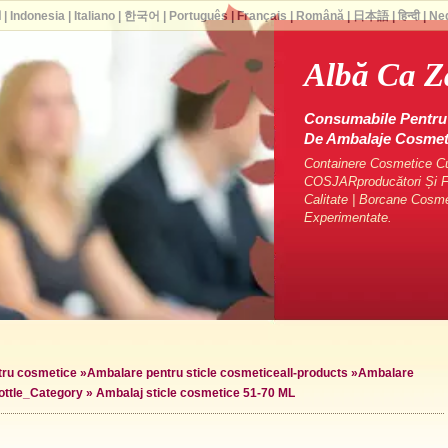
ا
|
Indonesia
|
Italiano
|
한국어
|
Português
|
Français
|
Română
|
日本語
|
हिन्दी
|
Ne
Albă Ca 
Consumabile Pentru 
De Ambalaje Cosme
Containere Cosmetice Cu 
COSJARproducători Și Fu
Calitate | Borcane Cosm
Experimentate.
ntru cosmetice
»
Ambalare pentru sticle cosmetice
all-products »
Ambalare
ottle_Category »
Ambalaj sticle cosmetice 51-70 ML