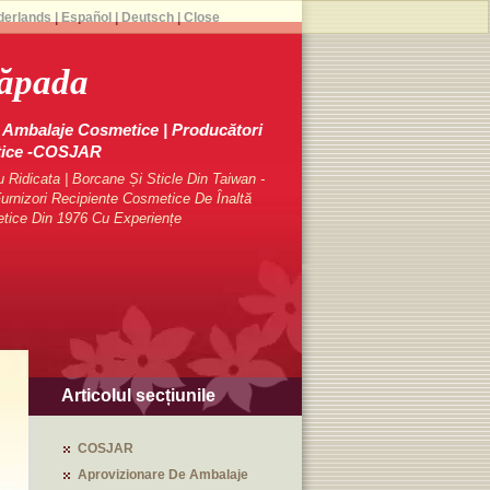
derlands
|
Español
|
Deutsch
|
Close
Zăpada
Ambalaje Cosmetice | Producători
tice -COSJAR
Ridicata | Borcane Și Sticle Din Taiwan -
rnizori Recipiente Cosmetice De Înaltă
etice Din 1976 Cu Experiențe
Articolul secțiunile
COSJAR
Aprovizionare De Ambalaje