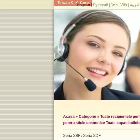
Taiwan K. K. Corp.
English
|
Русский
|
ไทย
|
Việt
|
لعربية
Acasă
»
Categorie
»
Toate recipientele pe
pentru sticle cosmetice Toate capacitatile
b
Seria SBF / Seria SDF