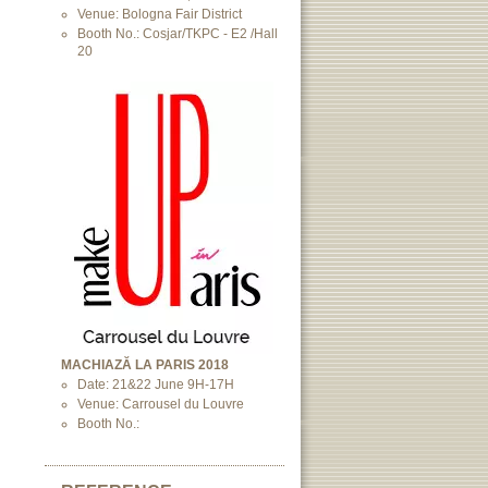
Venue: Bologna Fair District
Booth No.: Cosjar/TKPC - E2 /Hall
20
MACHIAZĂ LA PARIS 2018
Date: 21&22 June 9H-17H
Venue: Carrousel du Louvre
Booth No.: