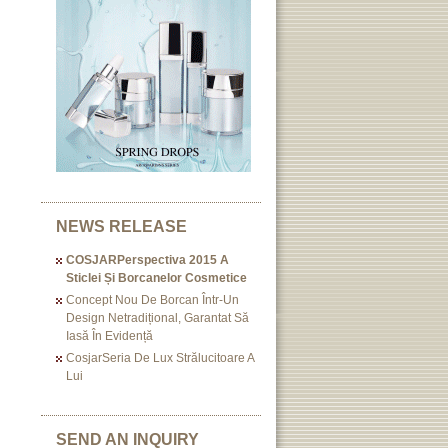
NEWS RELEASE
COSJARPerspectiva 2015 A
Sticlei Și Borcanelor Cosmetice
Concept Nou De Borcan Într-Un
Design Netradițional, Garantat Să
Iasă În Evidență
CosjarSeria De Lux Strălucitoare A
Lui
SEND AN INQUIRY