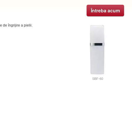
Întreba acum
de îngrijire a pielii.
SBF-60