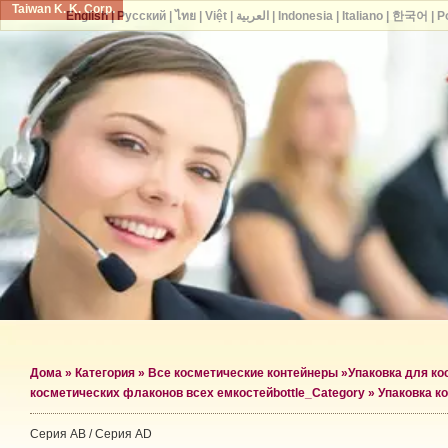
Taiwan K. K. Corp.
English
|
Русский
|
ไทย
|
Việt
|
العربية
|
Indonesia
|
Italiano
|
한국어
|
P
Дома
»
Категория
»
Все косметические контейнеры
»
Упаковка для к
косметических флаконов всех емкостей
bottle_Category »
Упаковка к
Серия AB / Серия AD