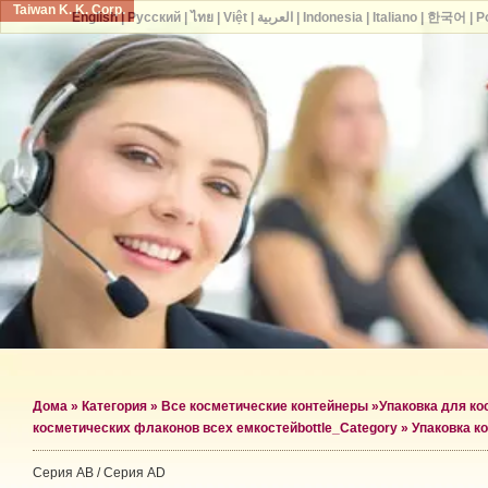
Taiwan K. K. Corp.
English
|
Русский
|
ไทย
|
Việt
|
العربية
|
Indonesia
|
Italiano
|
한국어
|
P
Дома
»
Категория
»
Все косметические контейнеры
»
Упаковка для к
косметических флаконов всех емкостей
bottle_Category »
Упаковка к
Серия AB / Серия AD