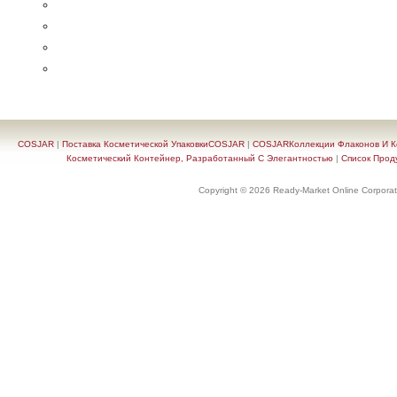
COSJAR
|
Поставка Косметической УпаковкиCOSJAR
|
COSJARКоллекции Флаконов И Ко
Косметический Контейнер, Разработанный С Элегантностью
|
Список Прод
Copyright © 2026 Ready-Market Online Corporat