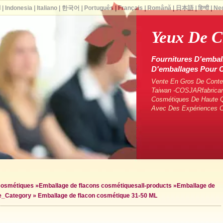
ا
|
Indonesia
|
Italiano
|
한국어
|
Português
|
Français
|
Română
|
日本語
|
हिन्दी
|
Ne
Yeux De C
Fournitures D'embal
D'emballages Pour
Vente En Gros De Conten
Taiwan -COSJARfabrican
Cosmétiques De Haute Q
Avec Des Expériences 
 cosmétiques
»
Emballage de flacons cosmétiques
all-products »
Emballage de
le_Category »
Emballage de flacon cosmétique 31-50 ML