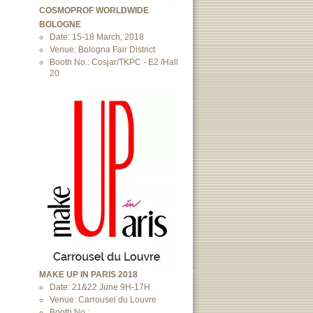
COSMOPROF WORLDWIDE
BOLOGNE
Date: 15-18 March, 2018
Venue: Bologna Fair District
Booth No.: Cosjar/TKPC - E2 /Hall
20
MAKE UP IN PARIS 2018
Date: 21&22 June 9H-17H
Venue: Carrousel du Louvre
Booth No.: