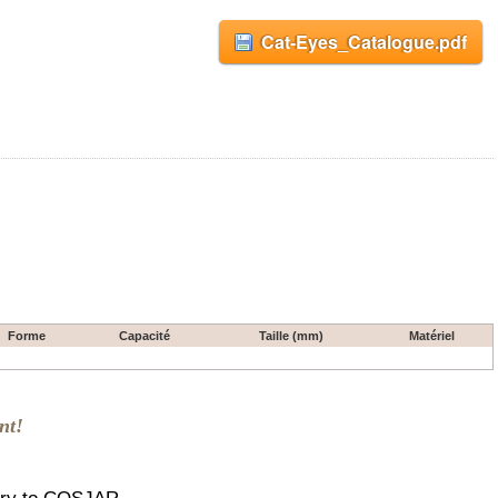
Cat-Eyes_Catalogue.pdf
Forme
Capacité
Taille (mm)
Matériel
nt!