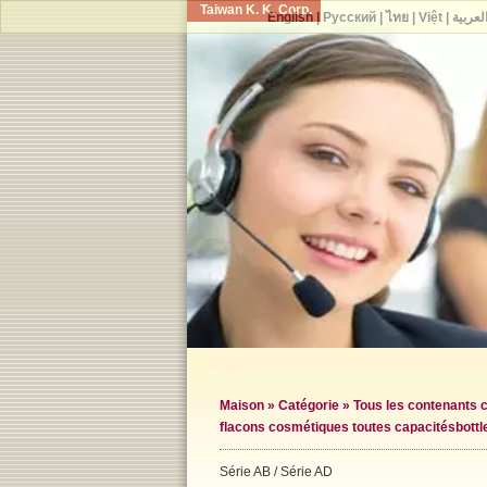
Taiwan K. K. Corp.
English
|
Русский
|
ไทย
|
Việt
|
لعربية
Maison
»
Catégorie
»
Tous les contenants
flacons cosmétiques toutes capacités
bott
Série AB / Série AD