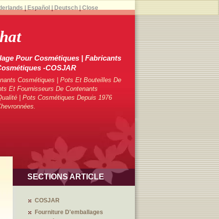
derlands
|
Español
|
Deutsch
|
Close
hat
lage Pour Cosmétiques | Fabricants
 Cosmétiques -COSJAR
ants Cosmétiques | Pots Et Bouteilles De
ts Et Fournisseurs De Contenants
ualité | Pots Cosmétiques Depuis 1976
Chevronnées.
SECTIONS ARTICLE
COSJAR
Fourniture D'emballages