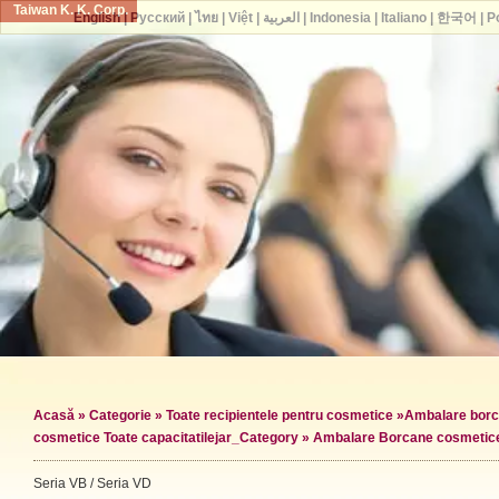
Taiwan K. K. Corp.
English
|
Русский
|
ไทย
|
Việt
|
العربية
|
Indonesia
|
Italiano
|
한국어
|
P
Acasă
»
Categorie
»
Toate recipientele pentru cosmetice
»
Ambalare borc
cosmetice Toate capacitatile
jar_Category »
Ambalare Borcane cosmetic
Seria VB / Seria VD