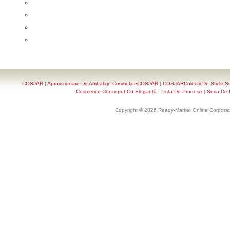
COSJAR
|
Aprovizionare De Ambalaje CosmeticeCOSJAR
|
COSJARColecții De Sticle Ș
Cosmetice Conceput Cu Eleganță
|
Lista De Produse
|
Seria De 
Copyright © 2026 Ready-Market Online Corporat