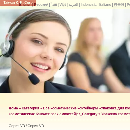
Taiwan K. K. Corp.
English
|
Русский
|
ไทย
|
Việt
|
العربية
|
Indonesia
|
Italiano
|
한국어
|
P
Дома
»
Категория
»
Все косметические контейнеры
»
Упаковка для ко
косметических баночек всех емкостей
jar_Category »
Упаковка космет
Серия VB / Серия VD