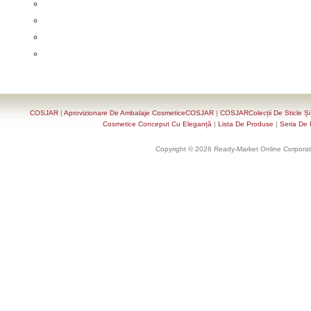
COSJAR
|
Aprovizionare De Ambalaje CosmeticeCOSJAR
|
COSJARColecții De Sticle Ș
Cosmetice Conceput Cu Eleganță
|
Lista De Produse
|
Seria De 
Copyright © 2026 Ready-Market Online Corporat