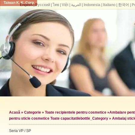
Taiwan K. K. Corp.
English
|
Русский
|
ไทย
|
Việt
|
العربية
|
Indonesia
|
Italiano
|
한국어
|
P
Acasă
»
Categorie
»
Toate recipientele pentru cosmetice
»
Ambalare pentr
pentru sticle cosmetice Toate capacitatile
bottle_Category »
Ambalaj stic
Seria VP / SP