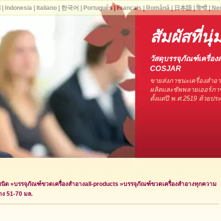
ا
|
Indonesia
|
Italiano
|
한국어
|
Português
|
Français
|
Română
|
日本語
|
हिन्दी
|
Ne
สัมผัสที่น
วัสดุบรรจุภัณฑ์เครื่อง
COSJAR
ขายส่งภาชนะเครื่องสำอ
ผลิตและซัพพลายเออร์ภาช
ตั้งแต่ปี พ.ศ.2519 ด้วยป
ชนิด
»
บรรจุภัณฑ์ขวดเครื่องสำอาง
all-products »
บรรจุภัณฑ์ขวดเครื่องสำอางทุกความ
าง 51-70 มล.