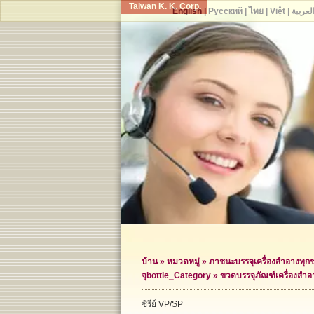
Taiwan K. K. Corp.
English
|
Русский
|
ไทย
|
Việt
|
لعربية
บ้าน
»
หมวดหมู่
»
ภาชนะบรรจุเครื่องสำอางทุก
จุ
bottle_Category »
ขวดบรรจุภัณฑ์เครื่องสำอ
ซีรีย์ VP/SP