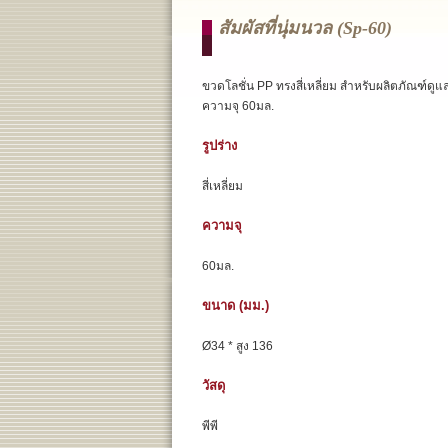
สัมผัสที่นุ่มนวล (sp-60)
ขวดโลชั่น PP ทรงสี่เหลี่ยม สำหรับผลิตภัณฑ์ดูแล
ความจุ 60มล.
รูปร่าง
สี่เหลี่ยม
ความจุ
60มล.
ขนาด (มม.)
Ø34 * สูง 136
วัสดุ
พีพี