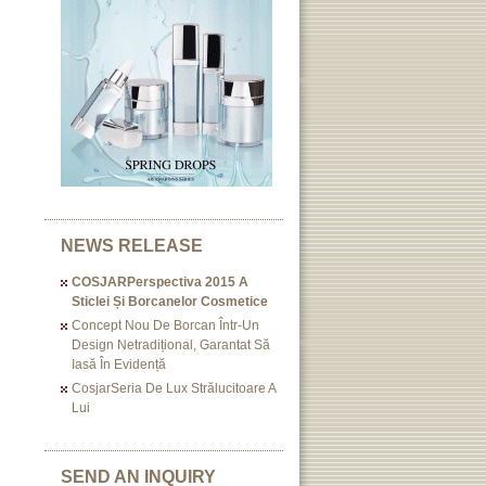
NEWS RELEASE
COSJARPerspectiva 2015 A
Sticlei Și Borcanelor Cosmetice
Concept Nou De Borcan Într-Un
Design Netradițional, Garantat Să
Iasă În Evidență
CosjarSeria De Lux Strălucitoare A
Lui
SEND AN INQUIRY