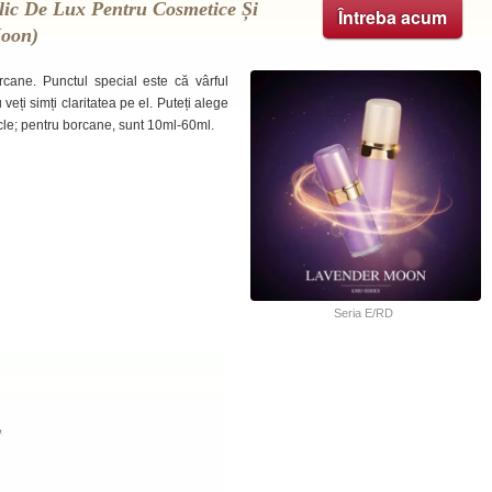
ic De Lux Pentru Cosmetice Și
Întreba acum
Moon)
cane. Punctul special este că vârful
u veți simți claritatea pe el. Puteți alege
icle; pentru borcane, sunt 10ml-60ml.
Seria E/RD