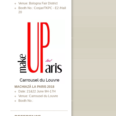
Venue: Bologna Fair District
Booth No.: Cosjar/TKPC - E2 /Hall
20
MACHIAZĂ LA PARIS 2018
Date: 21&22 June 9H-17H
Venue: Carrousel du Louvre
Booth No.: