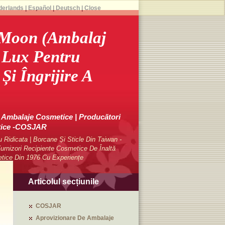
derlands
|
Español
|
Deutsch
|
Close
 Moon (ambalaj
e Lux Pentru
Și Îngrijire A
Ambalaje Cosmetice | Producători
tice -COSJAR
Ridicata | Borcane Și Sticle Din Taiwan -
rnizori Recipiente Cosmetice De Înaltă
etice Din 1976 Cu Experiențe
Articolul secțiunile
COSJAR
Aprovizionare De Ambalaje