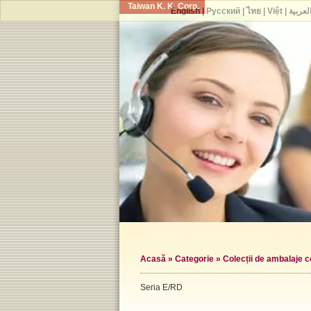
Taiwan K. K. Corp.
English
|
Русский
|
ไทย
|
Việt
|
لعربية
Acasă
»
Categorie
»
Colecții de ambalaje 
Seria E/RD