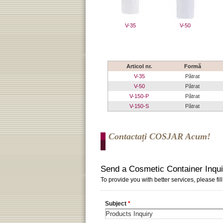
V-35
V-50
Articol nr.
Formă
V-35
Pătrat
V-50
Pătrat
V-150-P
Pătrat
V-150-S
Pătrat
Contactați COSJAR Acum!