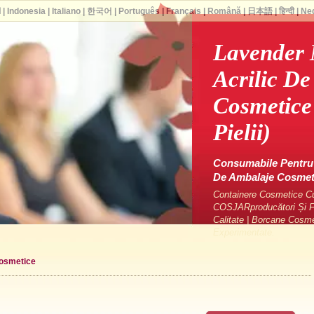
ا
|
Indonesia
|
Italiano
|
한국어
|
Português
|
Français
|
Română
|
日本語
|
हिन्दी
|
Ne
Lavender
Acrilic D
Cosmetice 
Pielii)
Consumabile Pentru 
De Ambalaje Cosme
Containere Cosmetice Cu 
COSJARproducători Și Fu
Calitate | Borcane Cosm
Experimentate.
cosmetice