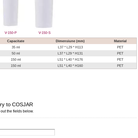
V-150-P
V-150-S
Capacitate
Dimensiune (mm)
Material
35 ml
L37 * L29 * H113
PET
50 ml
L37 * L29 * H131
PET
150 ml
L51 * L40 * H176
PET
150 ml
L51 * L40 * H160
PET