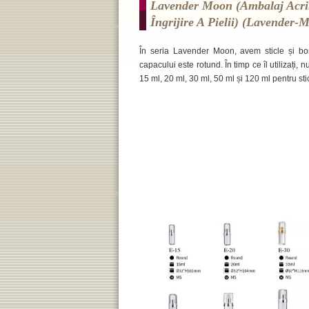
Lavender Moon (ambalaj Acril
Îngrijire A Pielii) (lavender-
În seria Lavender Moon, avem sticle și bor
capacului este rotund. În timp ce îl utilizați, n
15 ml, 20 ml, 30 ml, 50 ml și 120 ml pentru st