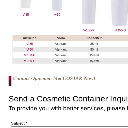
V-35
V-50
V-150-P
V-150-S
Artikelnr.
Vorm
Capaciteit
V-35
Vierkant
35 ml
V-50
Vierkant
50 ml
V-150-P
Vierkant
150 ml
V-150-S
Vierkant
150 ml
Contact Opnemen Met COSJAR Now!