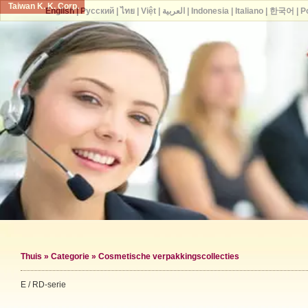
Taiwan K. K. Corp.
English
|
Русский
|
ไทย
|
Việt
|
العربية
|
Indonesia
|
Italiano
|
한국어
|
P
Thuis
»
Categorie
»
Cosmetische verpakkingscollecties
E / RD-serie