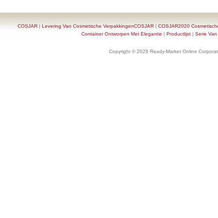
COSJAR
|
Levering Van Cosmetische VerpakkingenCOSJAR
|
COSJAR2020 Cosmetische F
Container Ontworpen Met Elegantie
|
Productlijst
|
Serie Van
Copyright © 2026 Ready-Market Online Corporat