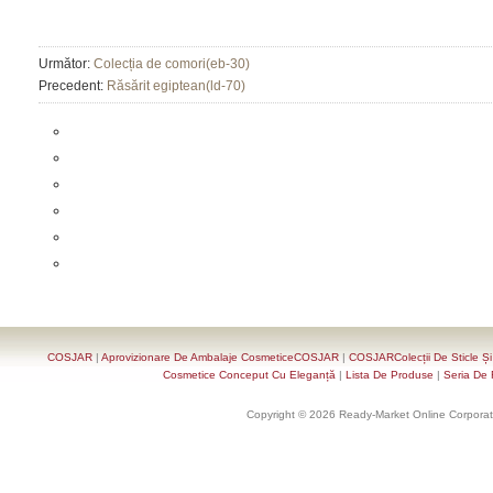
Următor:
Colecția de comori(eb-30)
Precedent:
Răsărit egiptean(ld-70)
COSJAR
|
Aprovizionare De Ambalaje CosmeticeCOSJAR
|
COSJARColecții De Sticle Ș
Cosmetice Conceput Cu Eleganță
|
Lista De Produse
|
Seria De 
Copyright © 2026 Ready-Market Online Corporat